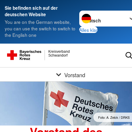
Sie befinden sich auf der
Sprache wechseln zu
deutschen Website
You are on the German website,
you can use the switch to switch to
Alles klar
the English one
Kreisverband
Schwandorf
Vorstand
Foto: A. Zelck / DRKS
Vorstand des