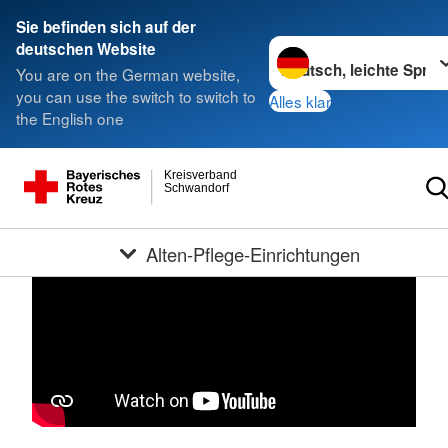
Sie befinden sich auf der
Sprache wechseln zu
deutschen Website
You are on the German website,
you can use the switch to switch to
Alles klar
the English one
Kreisverband
Schwandorf
Alten-Pflege-Einrichtungen