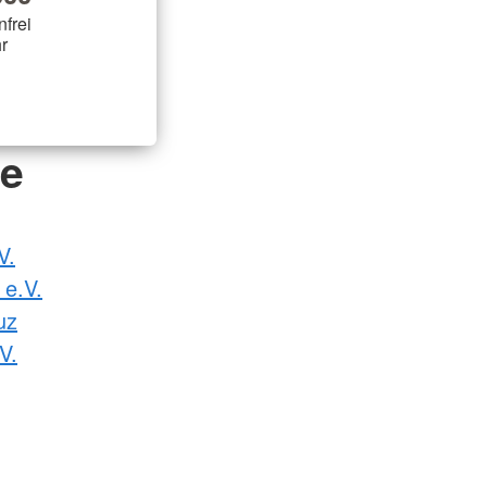
nfrei
r
de
V.
 e.V.
uz
V.