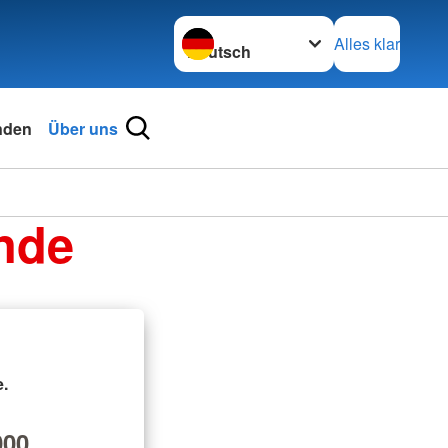
Sprache wechseln zu
Alles klar
nden
Über uns
nde
.
00