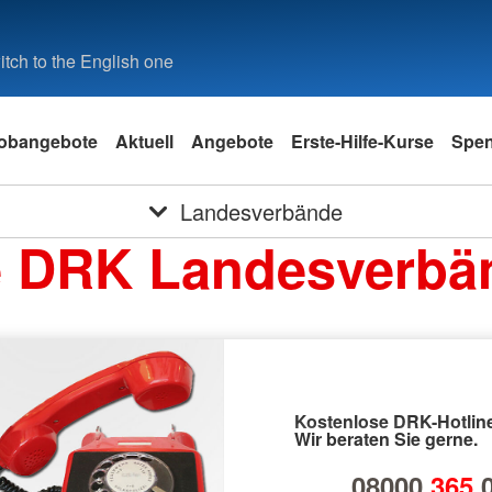
tch to the English one
obangebote
Aktuell
Angebote
Erste-Hilfe-Kurse
Spe
Landesverbände
e DRK Landesverbä
Kostenlose DRK-Hotline
Wir beraten Sie gerne.
08000
365
0