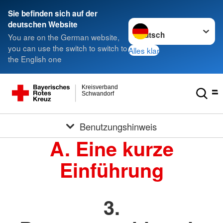
Sie befinden sich auf der
Sprache wechseln zu
deutschen Website
You are on the German website,
you can use the switch to switch to
Alles klar
the English one
Kreisverband
Schwandorf
Benutzungshinweis
A. Eine kurze
Einführung
3.