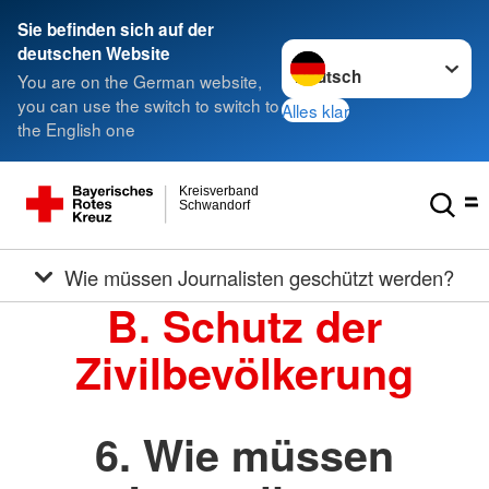
Sie befinden sich auf der
Sprache wechseln zu
deutschen Website
You are on the German website,
you can use the switch to switch to
Alles klar
the English one
Kreisverband
Schwandorf
Wie müssen Journalisten geschützt werden?
B. Schutz der
Zivilbevölkerung
6. Wie müssen