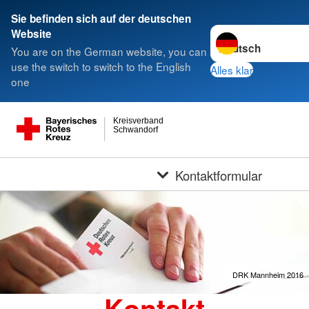
Sie befinden sich auf der deutschen
Sprache wechseln z
Website
You are on the German website, you can
use the switch to switch to the English
Alles klar
one
Kreisverband
Schwandorf
Kontaktformular
DRK Mannheim 2016
Kontakt