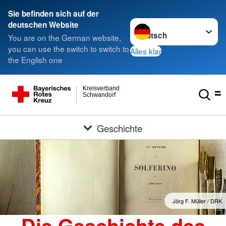
Sie befinden sich auf der
Sprache wechseln zu
deutschen Website
You are on the German website,
you can use the switch to switch to
Alles klar
the English one
Kreisverband
Schwandorf
Geschichte
Jörg F. Müller / DRK
Die Geschichte des