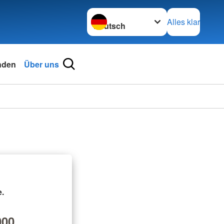
Sprache wechseln zu
Alles klar
nden
Über uns
.
00