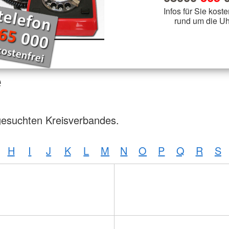
Infos für Sie koste
rund um die Uh
e
gesuchten Kreisverbandes.
H
I
J
K
L
M
N
O
P
Q
R
S