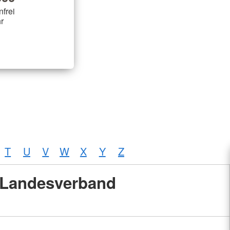
nfrei
r
T
U
V
W
X
Y
Z
Landesverband