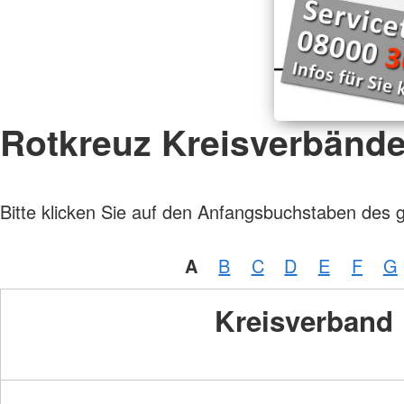
Rotkreuz Kreisverbänd
Bitte klicken Sie auf den Anfangsbuchstaben des 
A
B
C
D
E
F
G
Kreisverband