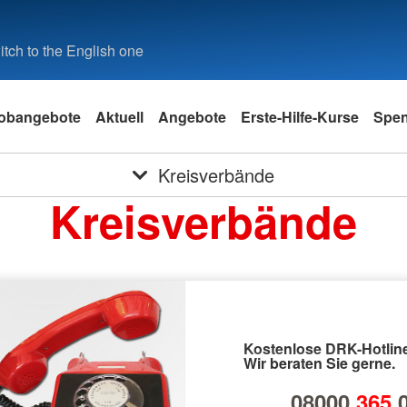
tch to the English one
obangebote
Aktuell
Angebote
Erste-Hilfe-Kurse
Spe
Kreisverbände
Kreisverbände
Kostenlose DRK-Hotline
Wir beraten Sie gerne.
08000
365
0